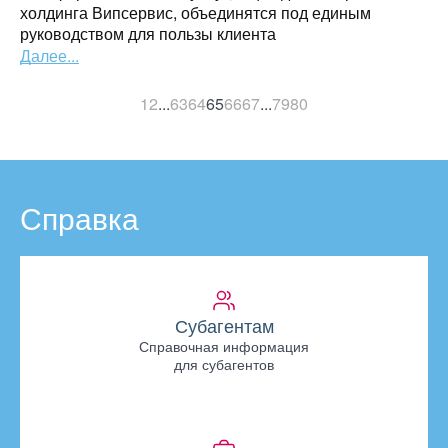
холдинга Випсервис, объединятся под единым
руководством для пользы клиента
Далее...
1
2
...
63
64
65
66
67
...
79
80
Справка
Субагентам
Справочная информация
для субагентов