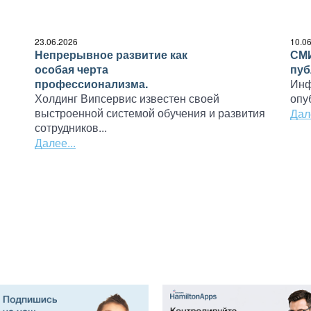
23.06.2026
10.0
Непрерывное развитие как
СМИ
особая черта
пуб
профессионализма.
Инф
Холдинг Випсервис известен своей
опу
выстроенной системой обучения и развития
Дале
сотрудников...
Далее...