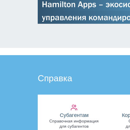
Справка
Субагентам
Ко
Справочная информация
для субагентов
дл