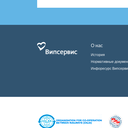
О нас
История
Нормативные докуме
Инфоресурс Випсерви