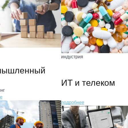
индустрия
мышленный
ИТ и телеком
нг
е
подробнее