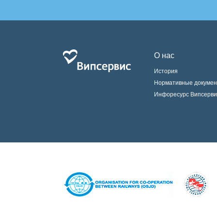
О нас
История
Нормативные докуме
Инфоресурс Випсерви