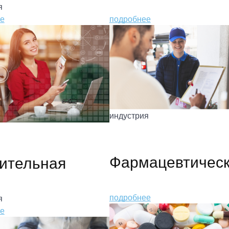
я
е
подробнее
индустрия
Фармацевтичес
ительная
подробнее
я
е