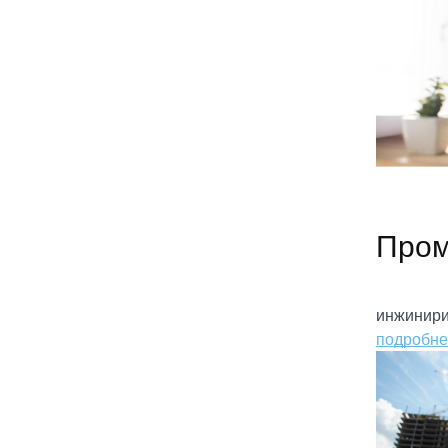
Про
инжинири
подробне