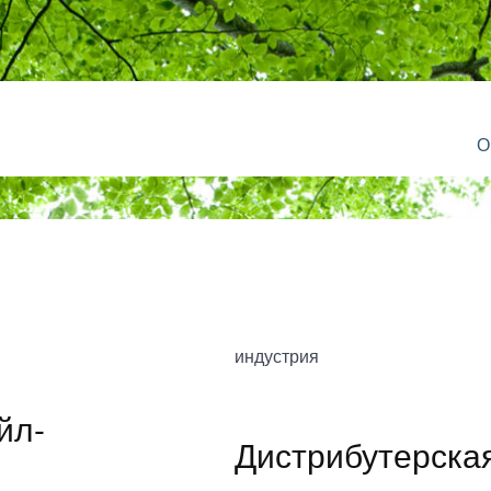
О
индустрия
йл-
Дистрибутерска